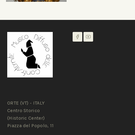
ORTE (VT) - ITALY
Centro Storico
(Historic Center)
Piazza del Popolo, 11