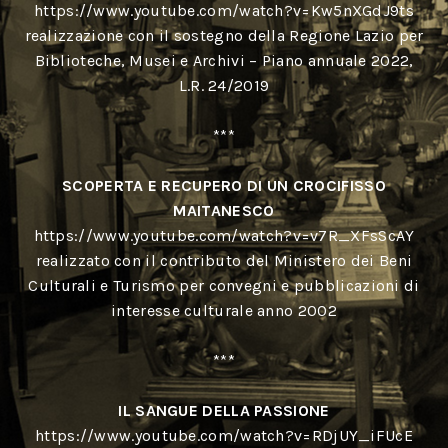
https://www.youtube.com/watch?v=Kw5nXGdJ9ts
realizzazione con il sostegno della Regione Lazio per
Biblioteche, Musei e Archivi – Piano annuale 2022,
L.R. 24/2019
***
SCOPERTA E RECUPERO DI UN CROCIFISSO
MAITANESCO
https://www.youtube.com/watch?v=v7R_XFsScAY
realizzato con il contributo del Ministero dei Beni
Culturali e Turismo per convegni e pubblicazioni di
interesse culturale
anno
2002
***
IL SANGUE DELLA PASSIONE
https://www.youtube.com/watch?v=RDjUY_iFUcE