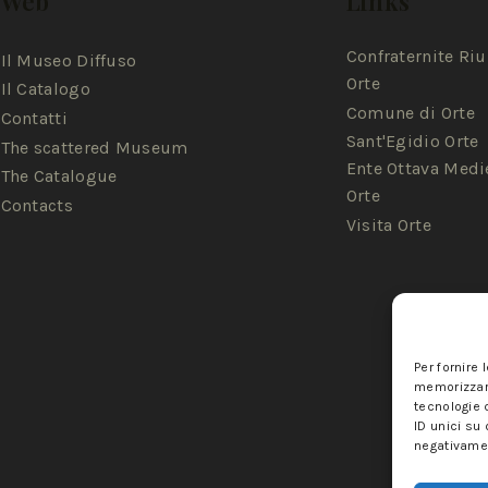
Web
Links
Confraternite Riu
Il Museo Diffuso
Orte
Il Catalogo
Comune di Orte
Contatti
Sant'Egidio Orte
The scattered Museum
Ente Ottava Medi
The Catalogue
Orte
Contacts
Visita Orte
Per fornire 
memorizzare
tecnologie 
ID unici su 
negativamen