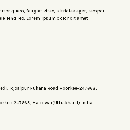
rtor quam, feugiat vitae, ultricies eget, tempor
eleifend leo. Lorem ipsum dolor sit amet,
khedi, Iqbalpur Puhana Road,Roorkee-247668,
oorkee-247668, Haridwar(Uttrakhand) India,