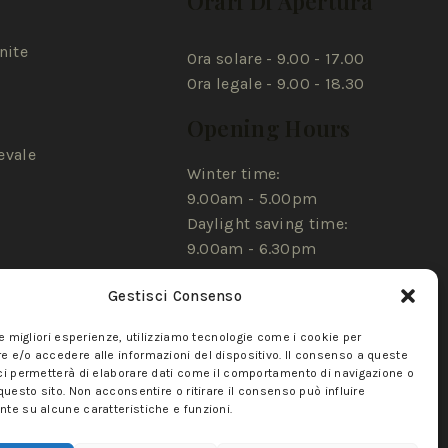
Orari Di Apertura
nite
Ora solare - 9.00 - 17.00
Ora legale - 9.00 - 18.30
Opening Hours
evale
Winter time:
9.00am - 5.00pm
Daylight saving time:
9.00am - 6.30pm
Gestisci Consenso
le migliori esperienze, utilizziamo tecnologie come i cookie per
 e/o accedere alle informazioni del dispositivo. Il consenso a queste
ci permetterà di elaborare dati come il comportamento di navigazione o
questo sito. Non acconsentire o ritirare il consenso può influire
te su alcune caratteristiche e funzioni.