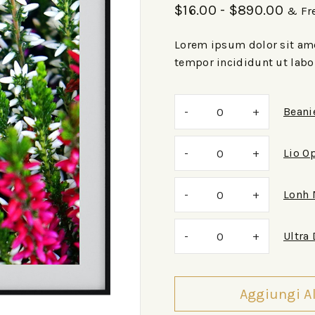
$
16.00
-
$
890.00
& Fr
Lorem ipsum dolor sit ame
tempor incididunt ut labo
Beani
Lio O
Lonh 
Ultra
Aggiungi Al