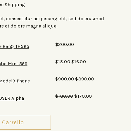
ee Shipping
t, consectetur adipiscing elit, sed do eiusmod
re et dolore magna aliqua.
$
200.00
e BenQ TH585
$
18.00
$
16.00
ptic Mini 566
$
900.00
$
890.00
Model9 Phone
$
180.00
$
170.00
 DSLR Alpha
 Carrello