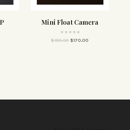
HP
Mini Float Camera
0
$
180.00
$
170.00
out
of
5