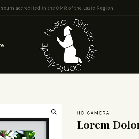
seum accredited in the OMR of the Lazio Region
re
HD CAMERA
Lorem Dolor