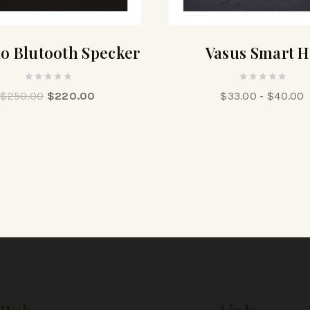
o Blutooth Specker
Vasus Smart 
0
0
$
250.00
$
220.00
$
33.00
-
$
40.00
out
out
of
of
5
5