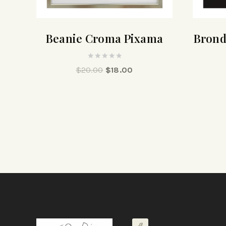
Beanie Croma Pixama
Brond
0
$
20.00
$
18.00
out
of
5