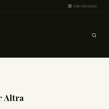
349.7600942
 Altra