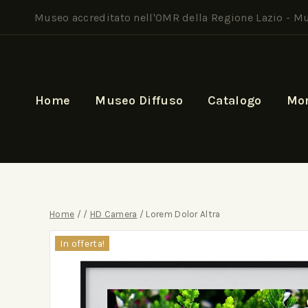
Museo accreditato nell'OMR della Regione Lazio -
Mu
Home
Museo Diffuso
Catalogo
Mo
Home
/
/
HD Camera
/
Lorem Dolor Altra
In offerta!