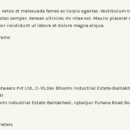
 netus et malesuada fames ac turpis egestas. Vestibulum to
stas semper. Aenean ultricies mi vitae est. Mauris placerat 
or incididunt ut labore et dolore magna aliqua.
Grams
otwears Pvt Ltd., C-10,Dev Bhoomi Industrial Estate-Banta
31
oomi Industrial Estate-Bantakhedi, Iqbalpur Puhana Road,R
imeters