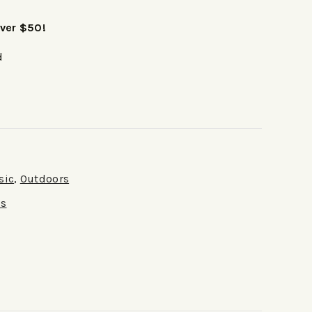
over $50!
d
sic
,
Outdoors
ss