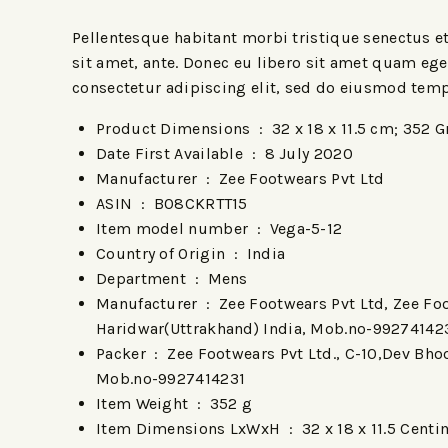
Pellentesque habitant morbi tristique senectus et
sit amet, ante. Donec eu libero sit amet quam ege
consectetur adipiscing elit, sed do eiusmod temp
Product Dimensions ‏ : ‎
32 x 18 x 11.5 cm; 352 
Date First Available ‏ : ‎
8 July 2020
Manufacturer ‏ : ‎
Zee Footwears Pvt Ltd
ASIN ‏ : ‎
B08CKRTT15
Item model number ‏ : ‎
Vega-5-12
Country of Origin ‏ : ‎
India
Department ‏ : ‎
Mens
Manufacturer ‏ : ‎
Zee Footwears Pvt Ltd, Zee Fo
Haridwar(Uttrakhand) India, Mob.no-99274142
Packer ‏ : ‎
Zee Footwears Pvt Ltd., C-10,Dev Bh
Mob.no-9927414231
Item Weight ‏ : ‎
352 g
Item Dimensions LxWxH ‏ : ‎
32 x 18 x 11.5 Cent