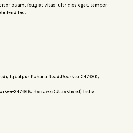
rtor quam, feugiat vitae, ultricies eget, tempor
leifend leo.
khedi, Iqbalpur Puhana Road,Roorkee-247668,
oorkee-247668, Haridwar(Uttrakhand) India,