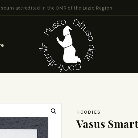
seum accredited in the OMR of the Lazio Region
re
HOODIES
Vasus Smar