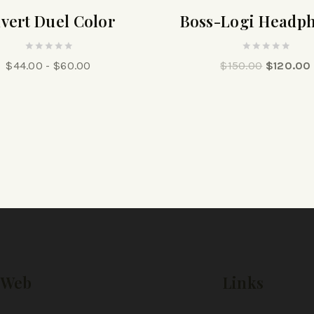
vert Duel Color
Boss-Logi Headp
0
0
$
44.00
-
$
60.00
$
150.00
$
120.00
out
out
of
of
5
5
Web
Links