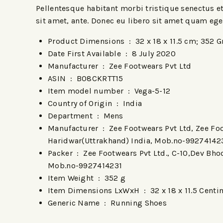
Pellentesque habitant morbi tristique senectus et
sit amet, ante. Donec eu libero sit amet quam eges
Product Dimensions ‏ : ‎
32 x 18 x 11.5 cm; 352 
Date First Available ‏ : ‎
8 July 2020
Manufacturer ‏ : ‎
Zee Footwears Pvt Ltd
ASIN ‏ : ‎
B08CKRTT15
Item model number ‏ : ‎
Vega-5-12
Country of Origin ‏ : ‎
India
Department ‏ : ‎
Mens
Manufacturer ‏ : ‎
Zee Footwears Pvt Ltd, Zee Fo
Haridwar(Uttrakhand) India, Mob.no-99274142
Packer ‏ : ‎
Zee Footwears Pvt Ltd., C-10,Dev Bh
Mob.no-9927414231
Item Weight ‏ : ‎
352 g
Item Dimensions LxWxH ‏ : ‎
32 x 18 x 11.5 Cent
Generic Name ‏ : ‎
Running Shoes