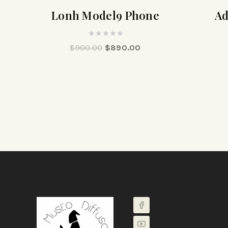
Lonh Model9 Phone
Ad
0
$
900.00
$
890.00
out
of
5