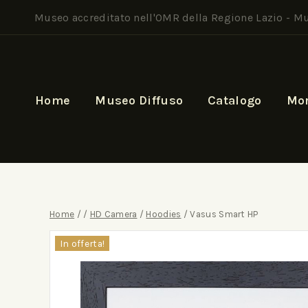
Museo accreditato nell'OMR della Regione Lazio -
Mu
Home
Museo Diffuso
Catalogo
Mo
Home
/
/
HD Camera
/
Hoodies
/
Vasus Smart HP
In offerta!