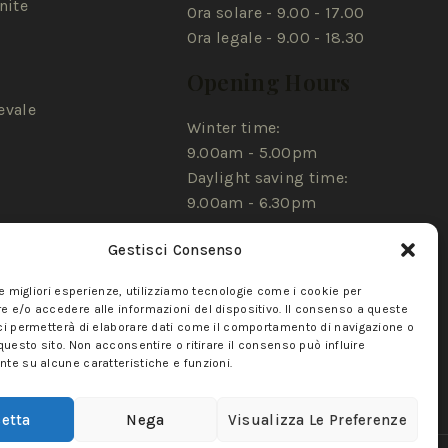
nite
Ora solare - 9.00 - 17.00
Ora legale - 9.00 - 18.30
Opening Hours
evale
Winter time:
9.00am - 5.00pm
Daylight saving time:
9.00am - 6.30pm
Gestisci Consenso
le migliori esperienze, utilizziamo tecnologie come i cookie per
 e/o accedere alle informazioni del dispositivo. Il consenso a queste
ci permetterà di elaborare dati come il comportamento di navigazione o
questo sito. Non acconsentire o ritirare il consenso può influire
te su alcune caratteristiche e funzioni.
etta
Nega
Visualizza Le Preferenze