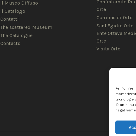
Confraternite Riu
Il Museo Diffuso
Orte
Il Catalogo
Comune di Orte
Contatti
Sant'Egidio Orte
The scattered Museum
Ente Ottava Medi
The Catalogue
Orte
Contacts
Visita Orte
Per fornire 
memorizzare
tecnologie 
ID unici su 
negativamen
Acc