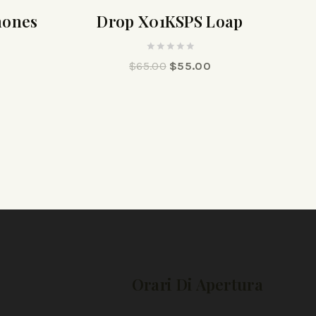
hones
Drop X01KSPS Loap
0
$
65.00
$
55.00
out
of
5
Orari Di Apertura